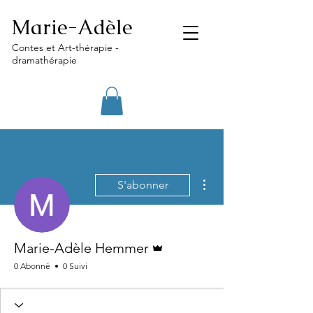
Marie-Adèle
Contes et Art-thérapie -
dramathérapie
Plus d'actions
S'abonner
Administrateur
Marie-Adèle Hemmer
0 Abonné
0 Suivi