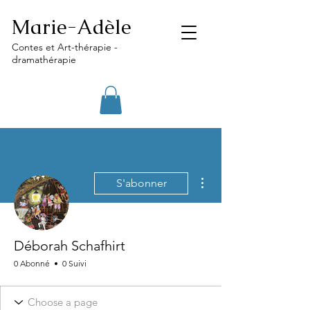
Marie-Adèle
Contes et Art-thérapie -
dramathérapie
Plus d'actions
S'abonner
Déborah Schafhirt
0 Abonné
0 Suivi