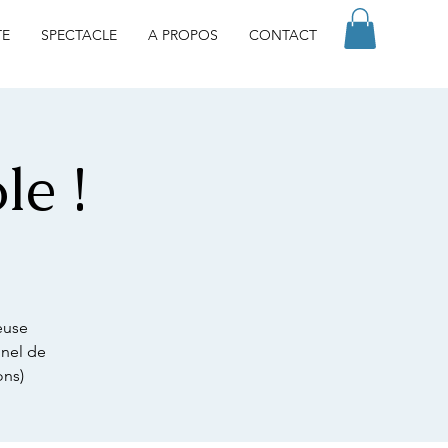
TE
SPECTACLE
A PROPOS
CONTACT
le !
euse
nnel de
ons)